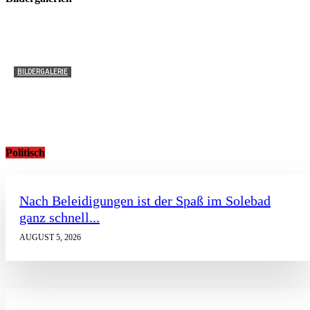
BILDERGALERIE
40. Blaulicht-Sommerfest der THW-Helfervereinigung
Werne
Christoph Volkmer
-
August 2, 2026
0
Politisch
Nach Beleidigungen ist der Spaß im Solebad
ganz schnell...
AUGUST 5, 2026