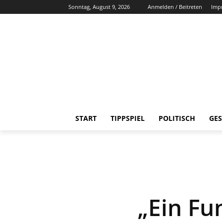
Sonntag, August 9, 2026
Anmelden / Beitreten
Imp
START
TIPPSPIEL
POLITISCH
GES
„Ein Fu