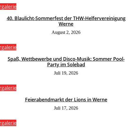
rgalerie
40. Blaulicht-Sommerfest der THW-Helfervereinigung
Werne
August 2, 2026
rgalerie
Spaß, Wettbewerbe und Disco-Musik: Sommer Pool-
Party im Solebad
Juli 19, 2026
rgalerie
Feierabendmarkt der Lions in Werne
Juli 17, 2026
rgalerie