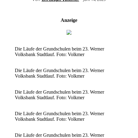
Anzeige
Die Läufe der Grundschulen beim 23. Werner
Volksbank Stadtlauf. Foto: Volkmer
Die Läufe der Grundschulen beim 23. Werner
Volksbank Stadtlauf. Foto: Volkmer
Die Läufe der Grundschulen beim 23. Werner
Volksbank Stadtlauf. Foto: Volkmer
Die Läufe der Grundschulen beim 23. Werner
Volksbank Stadtlauf. Foto: Volkmer
Die Läufe der Grundschulen beim 23. Werner