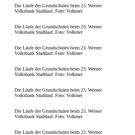
Die Läufe der Grundschulen beim 23. Werner
Volksbank Stadtlauf. Foto: Volkmer
Die Läufe der Grundschulen beim 23. Werner
Volksbank Stadtlauf. Foto: Volkmer
Die Läufe der Grundschulen beim 23. Werner
Volksbank Stadtlauf. Foto: Volkmer
Die Läufe der Grundschulen beim 23. Werner
Volksbank Stadtlauf. Foto: Volkmer
Die Läufe der Grundschulen beim 23. Werner
Volksbank Stadtlauf. Foto: Volkmer
Die Läufe der Grundschulen beim 23. Werner
Volksbank Stadtlauf. Foto: Volkmer
Die Läufe der Grundschulen beim 23. Werner