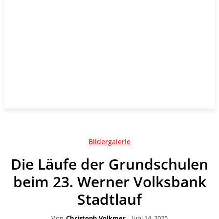
Bildergalerie
Die Läufe der Grundschulen
beim 23. Werner Volksbank
Stadtlauf
Von
Christoph Volkmer
Juni 14, 2025