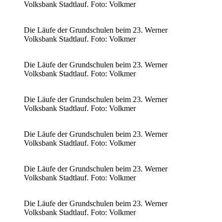
Volksbank Stadtlauf. Foto: Volkmer
Die Läufe der Grundschulen beim 23. Werner
Volksbank Stadtlauf. Foto: Volkmer
Die Läufe der Grundschulen beim 23. Werner
Volksbank Stadtlauf. Foto: Volkmer
Die Läufe der Grundschulen beim 23. Werner
Volksbank Stadtlauf. Foto: Volkmer
Die Läufe der Grundschulen beim 23. Werner
Volksbank Stadtlauf. Foto: Volkmer
Die Läufe der Grundschulen beim 23. Werner
Volksbank Stadtlauf. Foto: Volkmer
Die Läufe der Grundschulen beim 23. Werner
Volksbank Stadtlauf. Foto: Volkmer