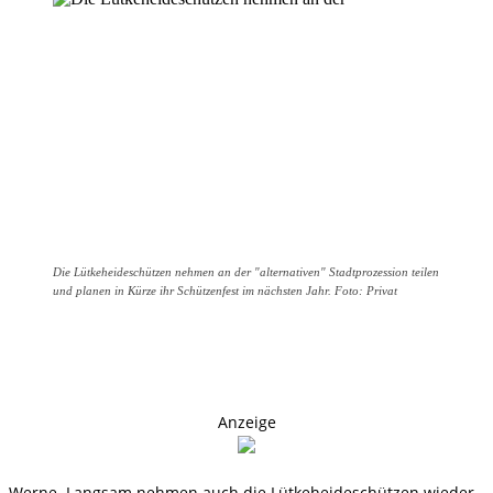
Die Lütkeheideschützen nehmen an der "alternativen" Stadtprozession teilen
und planen in Kürze ihr Schützenfest im nächsten Jahr. Foto: Privat
Anzeige
Werne. Langsam nehmen auch die Lütkeheideschützen wieder