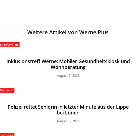
Weitere Artikel von Werne Plus
ellschaftlich
Inklusionstreff Werne: Mobiler Gesundheitskiosk und
Wohnberatung
August 7, 2026
Blaulicht
Polizei rettet Seniorin in letzter Minute aus der Lippe
bei Lünen
August 6, 2026
Blaulicht