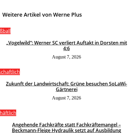
Weitere Artikel von Werne Plus
ßball
„Vogelwild“: Werner SC verliert Auftakt in Dorsten mit
4:6
August 7, 2026
schaftlich
Zukunft der Landwirtschaft: Grüne besuchen SoLaWi-
Gärtnerei
August 7, 2026
häftlich
Angehende Fachkräfte statt Fachkräftemangel –
Beckmann-Fleige Hydraulik setzt auf Ausbildung