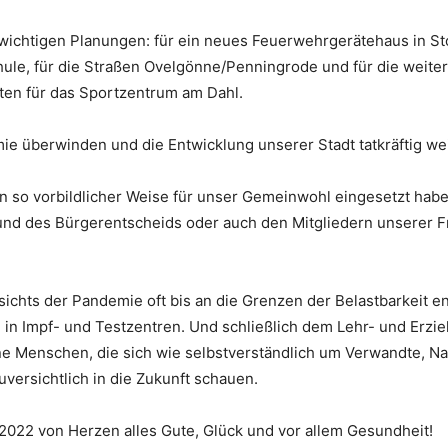
ichtigen Planungen: für ein neues Feuerwehrgerätehaus in St
le, für die Straßen Ovelgönne/Penningrode und für die weite
ten für das Sportzentrum am Dahl.
ie überwinden und die Entwicklung unserer Stadt tatkräftig we
h in so vorbildlicher Weise für unser Gemeinwohl eingesetzt ha
nd des Bürgerentscheids oder auch den Mitgliedern unserer Fr
esichts der Pandemie oft bis an die Grenzen der Belastbarkeit 
 in Impf- und Testzentren. Und schließlich dem Lehr- und Erzi
ene Menschen, die sich wie selbstverständlich um Verwandte,
uversichtlich in die Zukunft schauen.
022 von Herzen alles Gute, Glück und vor allem Gesundheit!