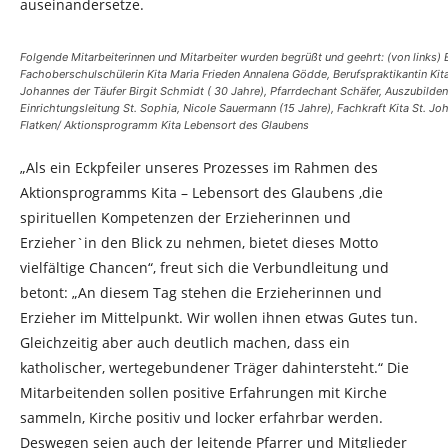
auseinandersetze.
Folgende Mitarbeiterinnen und Mitarbeiter wurden begrüßt und geehrt: (von links) E
Fachoberschulschülerin Kita Maria Frieden Annalena Gödde, Berufspraktikantin Kita 
Johannes der Täufer Birgit Schmidt ( 30 Jahre), Pfarrdechant Schäfer, Auszubildend
Einrichtungsleitung St. Sophia, Nicole Sauermann (15 Jahre), Fachkraft Kita St. J
Flatken/ Aktionsprogramm Kita Lebensort des Glaubens
„Als ein Eckpfeiler unseres Prozesses im Rahmen des
Aktionsprogramms Kita – Lebensort des Glaubens ,die
spirituellen Kompetenzen der Erzieherinnen und
Erzieher`in den Blick zu nehmen, bietet dieses Motto
vielfältige Chancen“, freut sich die Verbundleitung und
betont: „An diesem Tag stehen die Erzieherinnen und
Erzieher im Mittelpunkt. Wir wollen ihnen etwas Gutes tun.
Gleichzeitig aber auch deutlich machen, dass ein
katholischer, wertegebundener Träger dahintersteht.“ Die
Mitarbeitenden sollen positive Erfahrungen mit Kirche
sammeln, Kirche positiv und locker erfahrbar werden.
Deswegen seien auch der leitende Pfarrer und Mitglieder