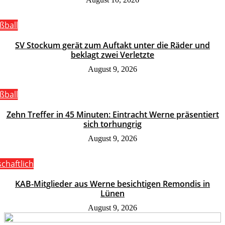
ßball
SV Stockum gerät zum Auftakt unter die Räder und
beklagt zwei Verletzte
August 9, 2026
ßball
Zehn Treffer in 45 Minuten: Eintracht Werne präsentiert
sich torhungrig
August 9, 2026
schaftlich
KAB-Mitglieder aus Werne besichtigen Remondis in
Lünen
August 9, 2026