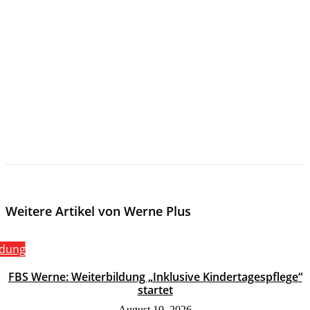
Weitere Artikel von Werne Plus
ldung
FBS Werne: Weiterbildung „Inklusive Kindertagespflege“
startet
August 10, 2026