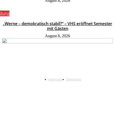
August 8, 2026
ldung
„Werne – demokratisch stabil?“ – VHS eröffnet Semester
mit Gästen
August 8, 2026
Impressum
Datenschutz