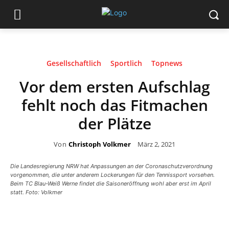
Gesellschaftlich
Sportlich
Topnews
Vor dem ersten Aufschlag
fehlt noch das Fitmachen
der Plätze
Von
Christoph Volkmer
März 2, 2021
Die Landesregierung NRW hat Anpassungen an der Coronaschutzverordnung
vorgenommen, die unter anderem Lockerungen für den Tennissport vorsehen.
Beim TC Blau-Weiß Werne findet die Saisoneröffnung wohl aber erst im April
statt. Foto: Volkmer