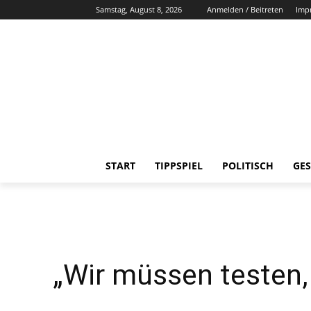
Samstag, August 8, 2026
Anmelden / Beitreten
Imp
START
TIPPSPIEL
POLITISCH
GES
„Wir müssen testen,