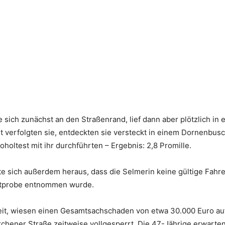
e sich zunächst an den Straßenrand, lief dann aber plötzlich i
 verfolgten sie, entdeckten sie versteckt in einem Dornenbusch
oholtest mit ihr durchführten – Ergebnis: 2,8 Promille.
lte sich außerdem heraus, dass die Selmerin keine gültige Fahr
lutprobe entnommen wurde.
eit, wiesen einen Gesamtsachschaden von etwa 30.000 Euro a
chener Straße zeitweise vollgesperrt. Die 47-Jährige erwart