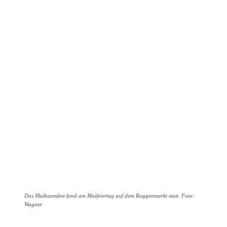
Das Maibaumfest fand am Maifeiertag auf dem Roggenmarkt statt. Foto:
Wagner