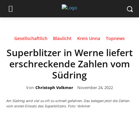
Gesellschaftlich
Blaulicht
Kreis Unna
Topnews
Superblitzer in Werne liefert
erschreckende Zahlen vom
Südring
Von
Christoph Volkmer
November 24, 2022
Am Südring wird viel zu oft zu schnell gefahren. Das belegen jetzt die Zahlen
vom ersten Einsatz des Superblitzers. Foto: Volkmer