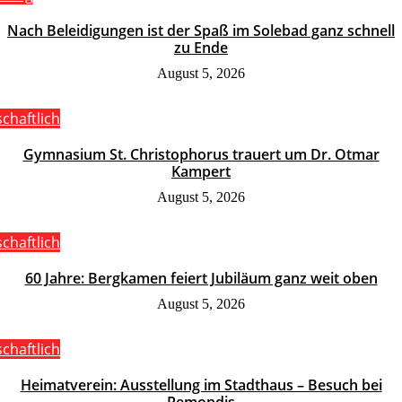
Nach Beleidigungen ist der Spaß im Solebad ganz schnell
zu Ende
August 5, 2026
schaftlich
Gymnasium St. Christophorus trauert um Dr. Otmar
Kampert
August 5, 2026
schaftlich
60 Jahre: Bergkamen feiert Jubiläum ganz weit oben
August 5, 2026
schaftlich
Heimatverein: Ausstellung im Stadthaus – Besuch bei