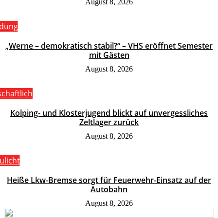
August 8, 2026
ldung
„Werne – demokratisch stabil?“ – VHS eröffnet Semester
mit Gästen
August 8, 2026
schaftlich
Kolping- und Klosterjugend blickt auf unvergessliches
Zeltlager zurück
August 8, 2026
ulicht
Heiße Lkw-Bremse sorgt für Feuerwehr-Einsatz auf der
Autobahn
August 8, 2026