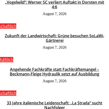
„Vogelwild“: Werner SC verliert Auftakt in Dorsten mit
4:6
August 7, 2026
schaftlich
Zukunft der Landwirtschaft: Grüne besuchen SoLaWi-
Gärtnerei
August 7, 2026
häftlich
Angehende Fachkräfte statt Fachkräftemangel –
Beckmann-Fleige Hydraulik setzt auf Ausbildung
August 7, 2026
schaftlich
33 Jahre italienische Leidenschaft: „La Strada“ sucht
Nachfolger