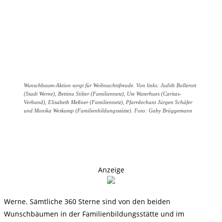
Wunschbaum-Aktion sorgt für Weihnachtsfreude. Von links: Judith Bollerott
(Stadt Werne), Bettina Stilter (Familiennetz), Ute Waterhues (Caritas-
Verband), Elisabeth Meßner (Familiennetz), Pfarrdechant Jürgen Schäfer
und Monika Weskamp (Familienbildungsstätte). Foto: Gaby Brüggemann
Anzeige
Werne. Sämtliche 360 Sterne sind von den beiden
Wunschbäumen in der Familienbildungsstätte und im