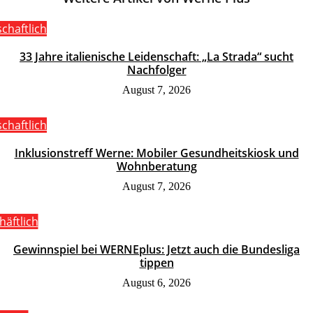
schaftlich
33 Jahre italienische Leidenschaft: „La Strada“ sucht
Nachfolger
August 7, 2026
schaftlich
Inklusionstreff Werne: Mobiler Gesundheitskiosk und
Wohnberatung
August 7, 2026
häftlich
Gewinnspiel bei WERNEplus: Jetzt auch die Bundesliga
tippen
August 6, 2026