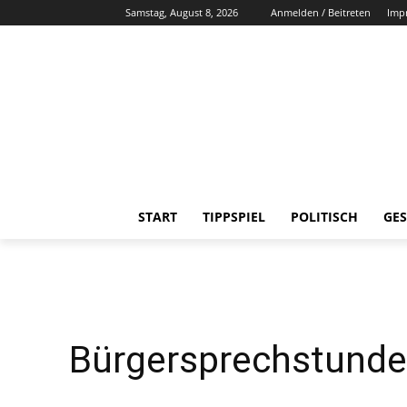
Samstag, August 8, 2026
Anmelden / Beitreten
Imp
START
TIPPSPIEL
POLITISCH
GES
Bürgersprechstunde