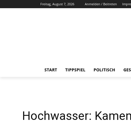
Freitag, August 7, 2026
Anmelden / Beitreten
Impr
START
TIPPSPIEL
POLITISCH
GES
Hochwasser: Kamener