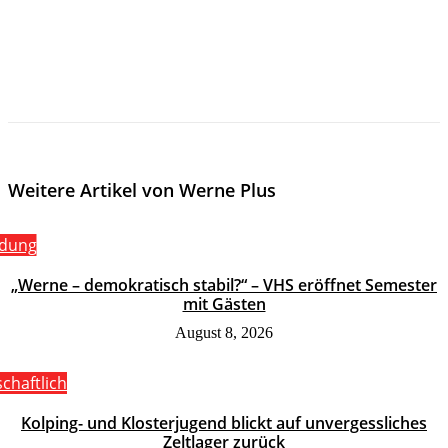
Weitere Artikel von Werne Plus
ldung
„Werne – demokratisch stabil?“ – VHS eröffnet Semester
mit Gästen
August 8, 2026
schaftlich
Kolping- und Klosterjugend blickt auf unvergessliches
Zeltlager zurück