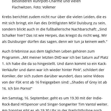
besonderen Ruhrpott-Charme und vielen
Flachwitzen. Foto: Volkmer
Krebs berichtet zudem nicht nur über die vielen Leiden, die es
mit sich bringt, ein Fan des Drittligisten MSV Duisburg zu sein,
sondern blickt auch in die fußballerische Nachbarschaft: „Sind
Schalker hier? Das ist wie Herpes, das kriegst du nicht weg. Wir
als Duisburger dürfen das sagen, denn wir tun ja keinem weh.“
Auch Erlebnisse aus dem täglichen Leben gehören zum
Programm. „Mit meiner letzten DVD war ich bei Saturn auf Platz
1. Ich habe die da so hingestellt. Und dann kommt so ein Kack-
Verkäufer und dann war ich wieder hinter Pink“, schildert der
Komiker, der sich zudem darüber wundert, dass seine Videos
von der FSK erst ab 16 freigegeben sind: „Shades of Grey ist ab
16. Ich bin Porno!“
Am Samstag, 16. September, geht es um 19.30 mit der Indie-
Rock-Band Hi!Spencer und Singer-Songwriter Tim Vantol weiter.
Am Sonntag gibt es ab 19.30 Uhr in der Freilichtbühne noch