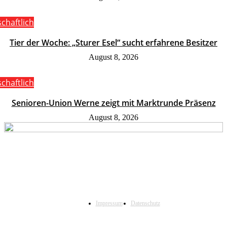
schaftlich
Tier der Woche: „Sturer Esel“ sucht erfahrene Besitzer
August 8, 2026
schaftlich
Senioren-Union Werne zeigt mit Marktrunde Präsenz
August 8, 2026
Impressum
Datenschutz