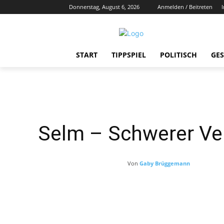
Donnerstag, August 6, 2026
Anmelden / Beitreten
START
TIPPSPIEL
POLITISCH
GES
Selm – Schwerer Ver
Von
Gaby Brüggemann