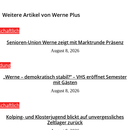
Weitere Artikel von Werne Plus
schaftlich
Senioren-Union Werne zeigt mit Marktrunde Präsenz
August 8, 2026
ldung
„Werne – demokratisch stabil?“ – VHS eröffnet Semester
mit Gästen
August 8, 2026
schaftlich
Kolping- und Klosterjugend blickt auf unvergessliches
Zeltlager zurück