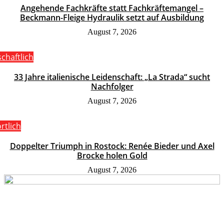
Angehende Fachkräfte statt Fachkräftemangel –
Beckmann-Fleige Hydraulik setzt auf Ausbildung
August 7, 2026
schaftlich
33 Jahre italienische Leidenschaft: „La Strada“ sucht
Nachfolger
August 7, 2026
rtlich
Doppelter Triumph in Rostock: Renée Bieder und Axel
Brocke holen Gold
August 7, 2026