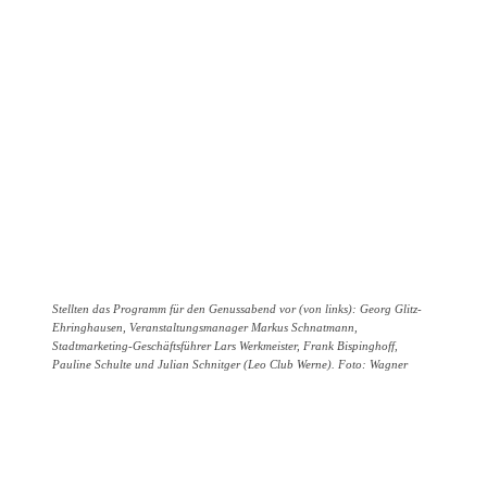
Stellten das Programm für den Genussabend vor (von links): Georg Glitz-
Ehringhausen, Veranstaltungsmanager Markus Schnatmann,
Stadtmarketing-Geschäftsführer Lars Werkmeister, Frank Bispinghoff,
Pauline Schulte und Julian Schnitger (Leo Club Werne). Foto: Wagner