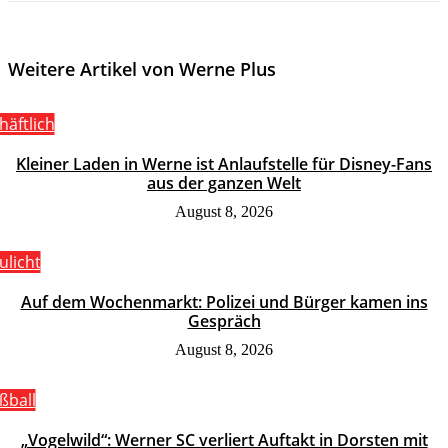
Weitere Artikel von Werne Plus
häftlich
Kleiner Laden in Werne ist Anlaufstelle für Disney-Fans
aus der ganzen Welt
August 8, 2026
ulicht
Auf dem Wochenmarkt: Polizei und Bürger kamen ins
Gespräch
August 8, 2026
ßball
„Vogelwild“: Werner SC verliert Auftakt in Dorsten mit