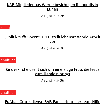
KAB-Mitglieder aus Werne besichtigen Remondis in
Lünen
August 9, 2026
rtlich
„Politik trifft Sport“: DRLG stellt lebensrettende Arbeit
vor
August 9, 2026
schaftlich
Kinderkirche dreht sich um eine kluge Frau, die Jesus
zum Handeln bringt
August 9, 2026
schaftlich
Fußball-Gottesdienst: BVB-Fans erbitten erneut „Hilfe