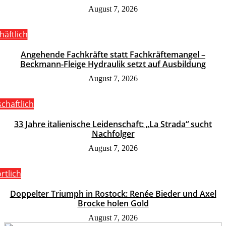
August 7, 2026
häftlich
Angehende Fachkräfte statt Fachkräftemangel –
Beckmann-Fleige Hydraulik setzt auf Ausbildung
August 7, 2026
schaftlich
33 Jahre italienische Leidenschaft: „La Strada“ sucht
Nachfolger
August 7, 2026
rtlich
Doppelter Triumph in Rostock: Renée Bieder und Axel
Brocke holen Gold
August 7, 2026