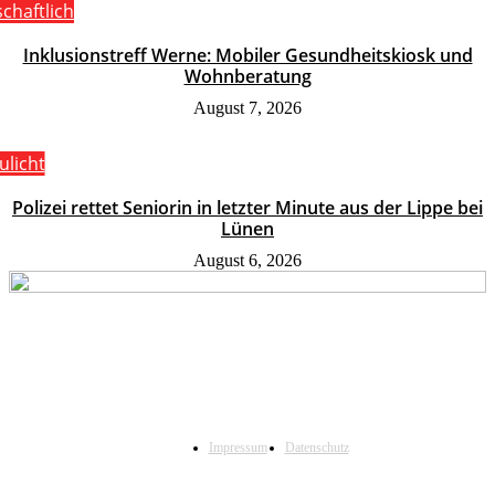
schaftlich
Inklusionstreff Werne: Mobiler Gesundheitskiosk und
Wohnberatung
August 7, 2026
ulicht
Polizei rettet Seniorin in letzter Minute aus der Lippe bei
Lünen
August 6, 2026
Impressum
Datenschutz