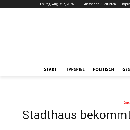
Freitag, August 7, 2026
Anmelden / Beitreten
Impr
START
TIPPSPIEL
POLITISCH
GES
Ges
Stadthaus bekommt 