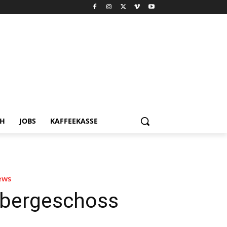
CH
JOBS
KAFFEEKASSE
ews
Obergeschoss