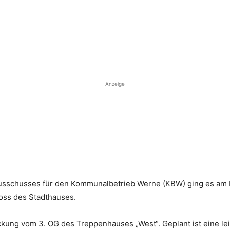
Anzeige
usschusses für den Kommunalbetrieb Werne (KBW) ging es am Mit
oss des Stadthauses.
ockung vom 3. OG des Treppenhauses „West“. Geplant ist eine l