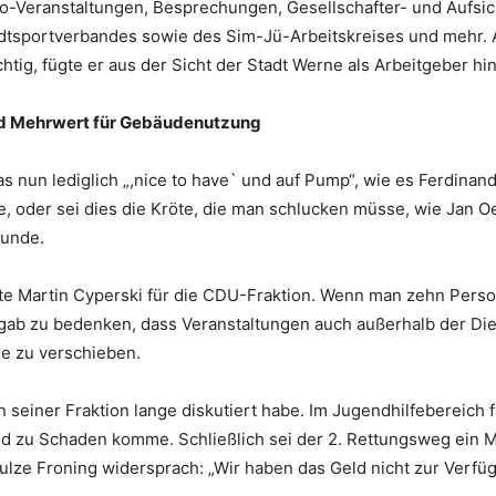
-Veranstaltungen, Besprechungen, Gesellschafter- und Aufsic
dtsportverbandes sowie des Sim-Jü-Arbeitskreises und mehr. 
tig, fügte er aus der Sicht der Stadt Werne als Arbeitgeber hi
nd Mehrwert für Gebäudenutzung
s nun lediglich „,nice to have` und auf Pump“, wie es Ferdinand
e, oder sei dies die Kröte, die man schlucken müsse, wie Jan
Runde.
nte Martin Cyperski für die CDU-Fraktion. Wenn man zehn Person
gab zu bedenken, dass Veranstaltungen auch außerhalb der Die
me zu verschieben.
 seiner Fraktion lange diskutiert habe. Im Jugendhilfebereich 
and zu Schaden komme. Schließlich sei der 2. Rettungsweg ein
hulze Froning widersprach: „Wir haben das Geld nicht zur Ver