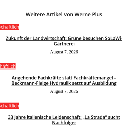
Weitere Artikel von Werne Plus
schaftlich
Zukunft der Landwirtschaft: Grüne besuchen SoLaWi-
Gärtnerei
August 7, 2026
häftlich
Angehende Fachkräfte statt Fachkräftemangel –
Beckmann-Fleige Hydraulik setzt auf Ausbildung
August 7, 2026
schaftlich
33 Jahre italienische Leidenschaft: „La Strada“ sucht
Nachfolger