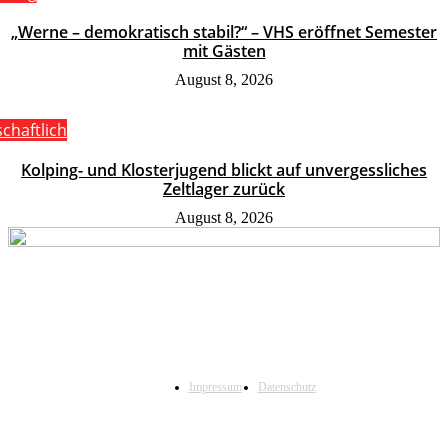
„Werne – demokratisch stabil?“ – VHS eröffnet Semester
mit Gästen
August 8, 2026
schaftlich
Kolping- und Klosterjugend blickt auf unvergessliches
Zeltlager zurück
August 8, 2026
Impressum
Datenschutz