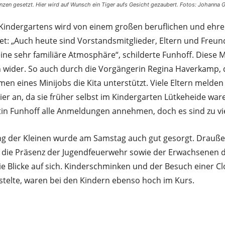
renzen gesetzt. Hier wird auf Wunsch ein Tiger aufs Gesicht gezaubert. Fotos: Johanna 
 Kindergartens wird von einem großen beruflichen und ehr
t: „Auch heute sind Vorstandsmitglieder, Eltern und Freund
 eine sehr familiäre Atmosphäre“, schilderte Funhoff. Diese 
 wider. So auch durch die Vorgängerin Regina Haverkamp, d
en eines Minijobs die Kita unterstützt. Viele Eltern melden
ier an, da sie früher selbst im Kindergarten Lütkeheide war
tin Funhoff alle Anmeldungen annehmen, doch es sind zu vie
ung der Kleinen wurde am Samstag auch gut gesorgt. Drauße
die Präsenz der Jugendfeuerwehr sowie der Erwachsenen de
 Blicke auf sich. Kinderschminken und der Besuch einer Cl
astelte, waren bei den Kindern ebenso hoch im Kurs.