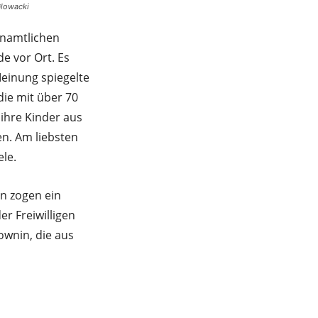
Glowacki
enamtlichen
e vor Ort. Es
Meinung spiegelte
ie mit über 70
 ihre Kinder aus
en. Am liebsten
le.
n zogen ein
r Freiwilligen
ownin, die aus