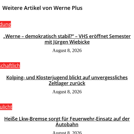
Weitere Artikel von Werne Plus
ldung
„Werne – demokratisch stabil?“ – VHS eröffnet Semester
mit Jürgen Wiebicke
August 8, 2026
schaftlich
Kolping- und Klosterjugend blickt auf unvergessliches
Zeltlager zurück
August 8, 2026
ulicht
Heiße Lkw-Bremse sorgt für Feuerwehr-Einsatz auf der
Autobahn
August 8, 2026