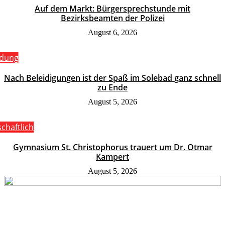
Auf dem Markt: Bürgersprechstunde mit
Bezirksbeamten der Polizei
August 6, 2026
ldung
Nach Beleidigungen ist der Spaß im Solebad ganz schnell
zu Ende
August 5, 2026
schaftlich
Gymnasium St. Christophorus trauert um Dr. Otmar
Kampert
August 5, 2026