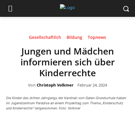
Gesellschaftlich
Bildung
Topnews
Jungen und Mädchen
informieren sich über
Kinderrechte
Von
Christoph Volkmer
Februar 24, 2024
Die Kinder des dritten Jahrgangs der Kardinal-von-Galen-Grundschule haben
im Jugendzentrum Paradise an einem Projekttag zum Thema „Kinderschutz
und Kinderrechte“ teilgenommen. Foto: Volkmer