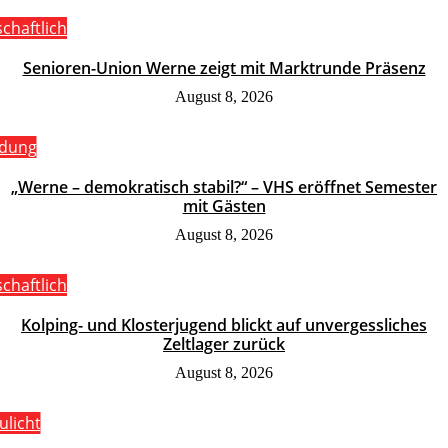
schaftlich
Senioren-Union Werne zeigt mit Marktrunde Präsenz
August 8, 2026
ldung
„Werne – demokratisch stabil?“ – VHS eröffnet Semester
mit Gästen
August 8, 2026
schaftlich
Kolping- und Klosterjugend blickt auf unvergessliches
Zeltlager zurück
August 8, 2026
ulicht