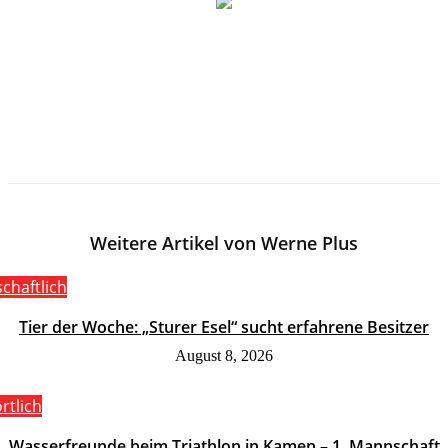
Weitere Artikel von Werne Plus
schaftlich
Tier der Woche: „Sturer Esel“ sucht erfahrene Besitzer
August 8, 2026
rtlich
Wasserfreunde beim Triathlon in Kamen – 1. Mannschaft