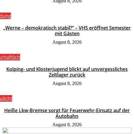
August 8, 2026
ldung
„Werne – demokratisch stabil?“ – VHS eröffnet Semester
mit Gästen
August 8, 2026
schaftlich
Kolping- und Klosterjugend blickt auf unvergessliches
Zeltlager zurück
August 8, 2026
ulicht
Heiße Lkw-Bremse sorgt für Feuerwehr-Einsatz auf der
Autobahn
August 8, 2026