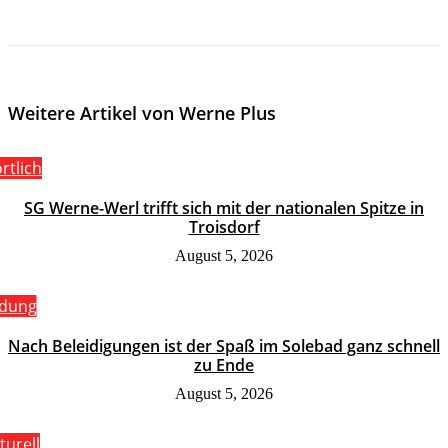
Weitere Artikel von Werne Plus
rtlich
SG Werne-Werl trifft sich mit der nationalen Spitze in
Troisdorf
August 5, 2026
ldung
Nach Beleidigungen ist der Spaß im Solebad ganz schnell
zu Ende
August 5, 2026
turell