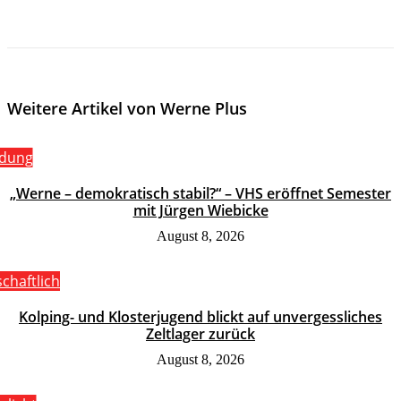
Weitere Artikel von Werne Plus
ldung
„Werne – demokratisch stabil?“ – VHS eröffnet Semester
mit Jürgen Wiebicke
August 8, 2026
schaftlich
Kolping- und Klosterjugend blickt auf unvergessliches
Zeltlager zurück
August 8, 2026