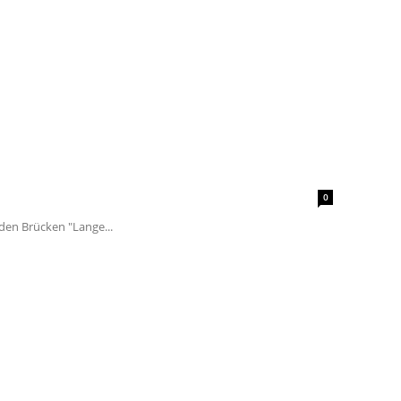
0
den Brücken "Lange...