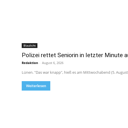
Blaulicht
Polizei rettet Seniorin in letzter Minute 
Redaktion
-
August 6, 2026
Lünen. "Das war knapp", hieß es am Mittwochabend (5. August 
Weiterlesen