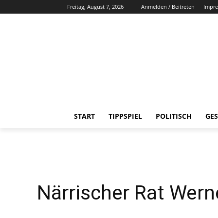
Freitag, August 7, 2026
Anmelden / Beitreten
Impr
START
TIPPSPIEL
POLITISCH
GES
Närrischer Rat Werne