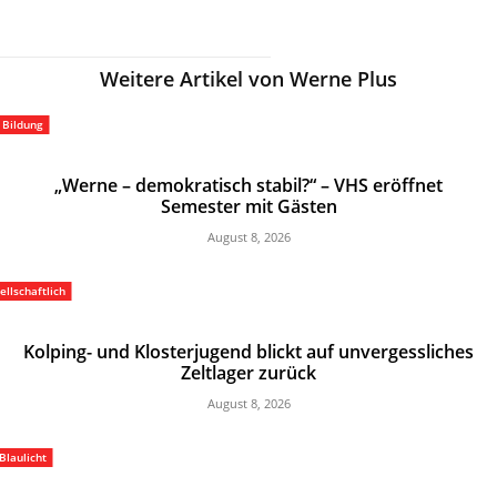
Weitere Artikel von Werne Plus
Bildung
„Werne – demokratisch stabil?“ – VHS eröffnet
Semester mit Gästen
August 8, 2026
ellschaftlich
Kolping- und Klosterjugend blickt auf unvergessliches
Zeltlager zurück
August 8, 2026
Blaulicht