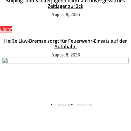
Kolping- und Klosterjugend blickt auf unvergessliches
Zeltlager zurück
August 8, 2026
ulicht
Heiße Lkw-Bremse sorgt für Feuerwehr-Einsatz auf der
Autobahn
August 8, 2026
Impressum
Datenschutz