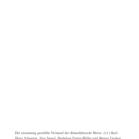
Der einstimmig gewählte Vorstand der Altstadtfreunde Werne: (v.l.) Karl-
Heinz Schwarze, Jörg Stengl, Heidelore Fertig-Möller und Werner Ueckert.