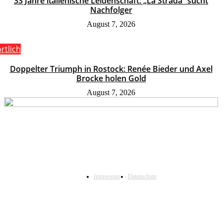
33 Jahre italienische Leidenschaft: „La Strada“ sucht
Nachfolger
August 7, 2026
rtlich
Doppelter Triumph in Rostock: Renée Bieder und Axel
Brocke holen Gold
August 7, 2026
Impressum
Datenschutz