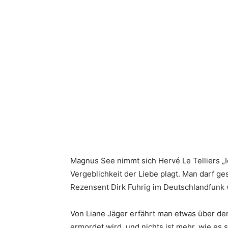
Magnus See nimmt sich Hervé Le Telliers „Ic
Vergeblichkeit der Liebe plagt. Man darf ges
Rezensent Dirk Fuhrig im Deutschlandfunk wei
Von Liane Jäger erfährt man etwas über den
ermordet wird, und nichts ist mehr, wie es