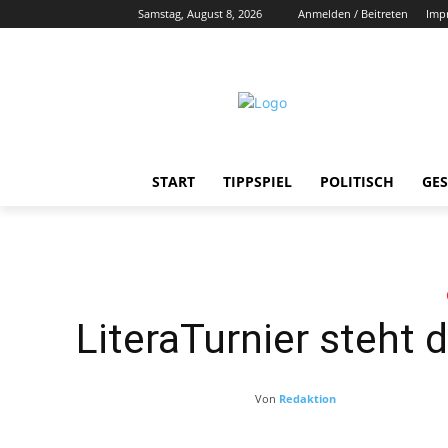
Samstag, August 8, 2026
Anmelden / Beitreten
Imp
START
TIPPSPIEL
POLITISCH
GES
LiteraTurnier steht
Von
Redaktion