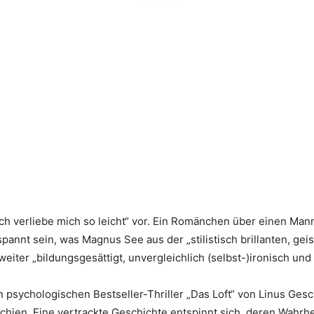
h verliebe mich so leicht“ vor. Ein Romänchen über einen Mann,
pannt sein, was Magnus See aus der „stilistisch brillanten, geis
ter „bildungsgesättigt, unvergleichlich (selbst-)ironisch und wi
 psychologischen Bestseller-Thriller „Das Loft“ von Linus Gesc
 schien. Eine vertrackte Geschichte entspinnt sich, deren Wahr