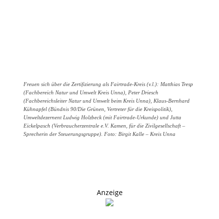
Freuen sich über die Zertifizierung als Fairtrade-Kreis (v.l.): Matthias Tresp
(Fachbereich Natur und Umwelt Kreis Unna), Peter Driesch
(Fachbereichsleiter Natur und Umwelt beim Kreis Unna), Klaus-Bernhard
Kühnapfel (Bündnis 90/Die Grünen, Vertreter für die Kreispolitik),
Umweltdezernent Ludwig Holzbeck (mit Fairtrade-Urkunde) und Jutta
Eickelpasch (Verbraucherzentrale e.V. Kamen, für die Zivilgesellschaft –
Sprecherin der Steuerungsgruppe). Foto: Birgit Kalle – Kreis Unna
Anzeige