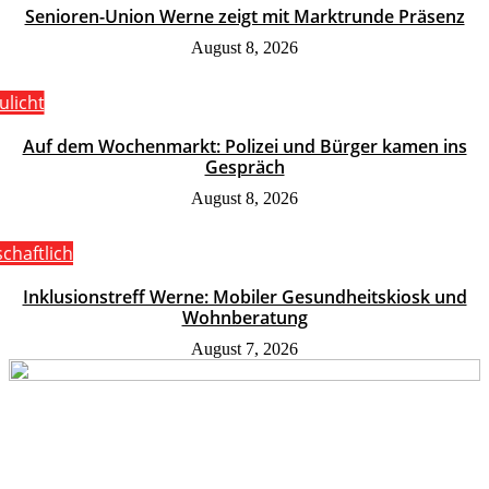
Senioren-Union Werne zeigt mit Marktrunde Präsenz
August 8, 2026
ulicht
Auf dem Wochenmarkt: Polizei und Bürger kamen ins
Gespräch
August 8, 2026
schaftlich
Inklusionstreff Werne: Mobiler Gesundheitskiosk und
Wohnberatung
August 7, 2026