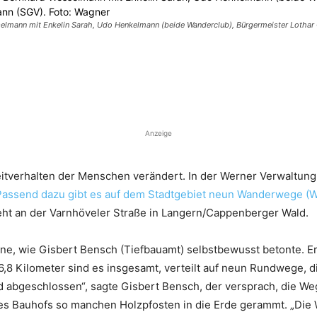
esselmann mit Enkelin Sarah, Udo Henkelmann (beide Wanderclub), Bürgermeister Lothar
Anzeige
eitverhalten der Menschen verändert. In der Werner Verwaltung 
Passend dazu gibt es auf dem Stadtgebiet neun Wanderwege (W
steht an der Varnhöveler Straße in Langern/Cappenberger Wald.
e, wie Gisbert Bensch (Tiefbauamt) selbstbewusst betonte. Er 
,8 Kilometer sind es insgesamt, verteilt auf neun Rundwege, d
ind abgeschlossen“, sagte Gisbert Bensch, der versprach, die We
es Bauhofs so manchen Holzpfosten in die Erde gerammt. „Die 