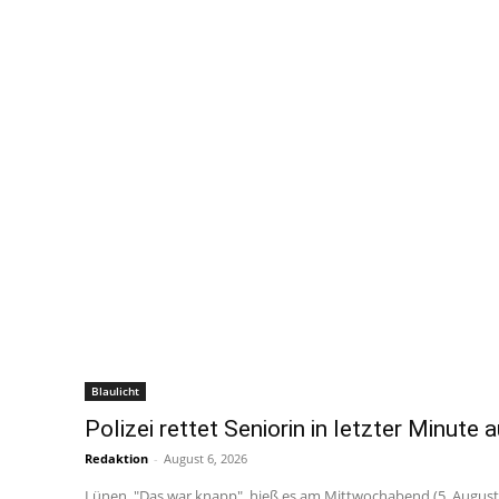
Blaulicht
Polizei rettet Seniorin in letzter Minute 
Redaktion
-
August 6, 2026
Lünen. "Das war knapp", hieß es am Mittwochabend (5. August 