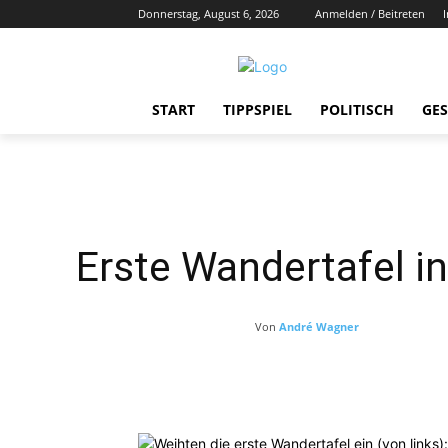
Donnerstag, August 6, 2026
Anmelden / Beitreten
START
TIPPSPIEL
POLITISCH
GES
Erste Wandertafel in
Von
André Wagner