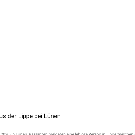
aus der Lippe bei Lünen
2026) in Lünen. Passanten meldeten eine leblose Person in Lippe zwischen 